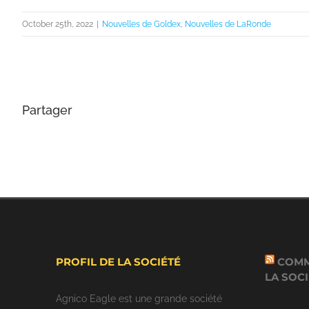
October 25th, 2022
|
Nouvelles de Goldex
,
Nouvelles de LaRonde
Partager
PROFIL DE LA SOCIÉTÉ
COMM
LA SOC
Agnico Eagle est une grande société