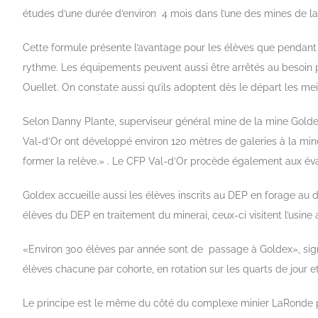
études d’une durée d’environ 4 mois dans l’une des mines de la 
Cette formule présente l’avantage pour les élèves que pendant c
rythme. Les équipements peuvent aussi être arrêtés au besoin p
Ouellet. On constate aussi qu’ils adoptent dès le départ les mei
Selon Danny Plante, superviseur général mine de la mine Goldex, 
Val-d’Or ont développé environ 120 mètres de galeries à la mine
former la relève.» . Le CFP Val-d’Or procède également aux éval
Goldex accueille aussi les élèves inscrits au DEP en forage au d
élèves du DEP en traitement du minerai, ceux-ci visitent l’usine 
«Environ 300 élèves par année sont de passage à Goldex», sign
élèves chacune par cohorte, en rotation sur les quarts de jour
Le principe est le même du côté du complexe minier LaRonde p