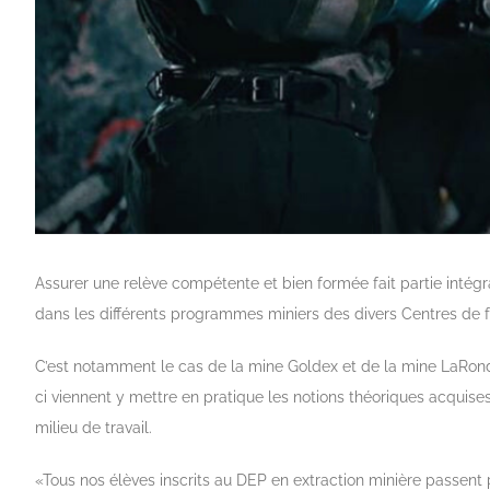
Assurer une relève compétente et bien formée fait partie intég
dans les différents programmes miniers des divers Centres de f
C’est notamment le cas de la mine Goldex et de la mine LaRonde
ci viennent y mettre en pratique les notions théoriques acqui
milieu de travail.
«Tous nos élèves inscrits au DEP en extraction minière passent