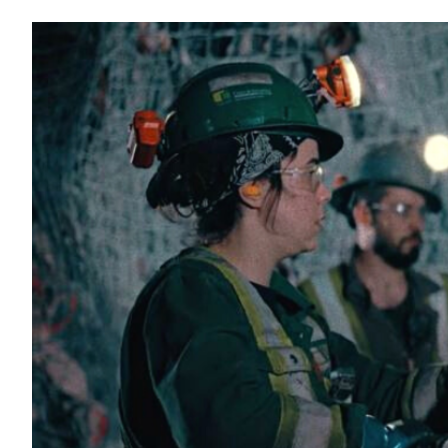
View
Larger
Image