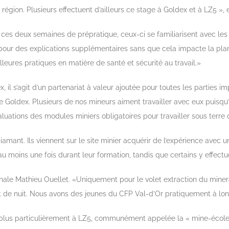
région. Plusieurs effectuent d’ailleurs ce stage à Goldex et à LZ5 »
es deux semaines de prépratique, ceux-ci se familiarisent avec les o
our des explications supplémentaires sans que cela impacte la planif
lleures pratiques en matière de santé et sécurité au travail.»
il s’agit d’un partenariat à valeur ajoutée pour toutes les parties i
 Goldex. Plusieurs de nos mineurs aiment travailler avec eux puisqu’i
uations des modules miniers obligatoires pour travailler sous terre d
iamant. Ils viennent sur le site minier acquérir de l’expérience avec
au moins une fois durant leur formation, tandis que certains y effectu
ale Mathieu Ouellet. «Uniquement pour le volet extraction du miner
 et de nuit. Nous avons des jeunes du CFP Val-d’Or pratiquement à l
lus particulièrement à LZ5, communément appelée la « mine-école »