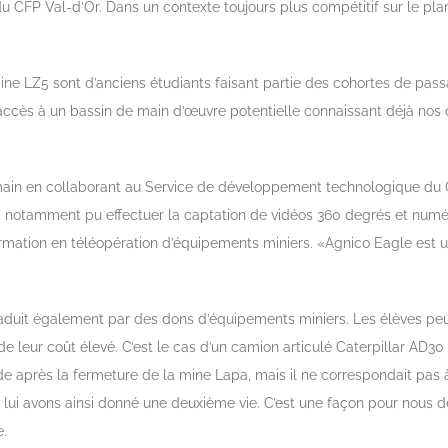
 CFP Val-d’Or. Dans un contexte toujours plus compétitif sur le pla
e LZ5 sont d’anciens étudiants faisant partie des cohortes de passag
’accès à un bassin de main d’œuvre potentielle connaissant déjà nos 
emain en collaborant au Service de développement technologique du 
 notamment pu effectuer la captation de vidéos 360 degrés et numér
mation en téléopération d’équipements miniers. «Agnico Eagle est un
 traduit également par des dons d’équipements miniers. Les élèves p
leur coût élevé. C’est le cas d’un camion articulé Caterpillar AD30 
e après la fermeture de la mine Lapa, mais il ne correspondait pas à
us lui avons ainsi donné une deuxième vie. C’est une façon pour nous
e.