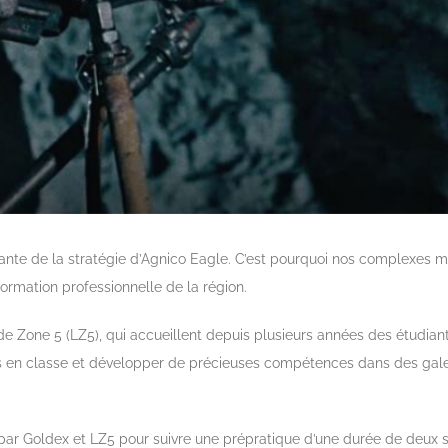
rante de la stratégie d’Agnico Eagle. C’est pourquoi nos complexes 
ormation professionnelle de la région.
 Zone 5 (LZ5), qui accueillent depuis plusieurs années des étudiant
ses en classe et développer de précieuses compétences dans des gale
 par Goldex et LZ5 pour suivre une prépratique d’une durée de deux 