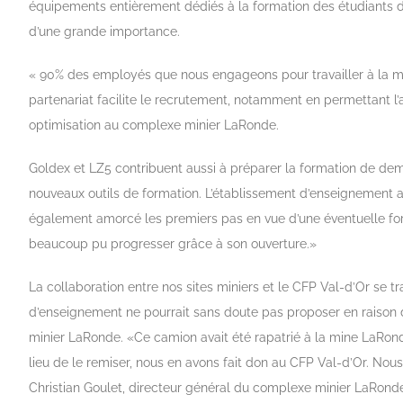
équipements entièrement dédiés à la formation des étudiants du
d’une grande importance.
« 90% des employés que nous engageons pour travailler à la min
partenariat facilite le recrutement, notamment en permettant l
optimisation au complexe minier LaRonde.
Goldex et LZ5 contribuent aussi à préparer la formation de d
nouveaux outils de formation. L’établissement d’enseignement a
également amorcé les premiers pas en vue d’une éventuelle for
beaucoup pu progresser grâce à son ouverture.»
La collaboration entre nos sites miniers et le CFP Val-d’Or se
d’enseignement ne pourrait sans doute pas proposer en raison de 
minier LaRonde. «Ce camion avait été rapatrié à la mine LaRond
lieu de le remiser, nous en avons fait don au CFP Val-d’Or. No
Christian Goulet, directeur général du complexe minier LaRond