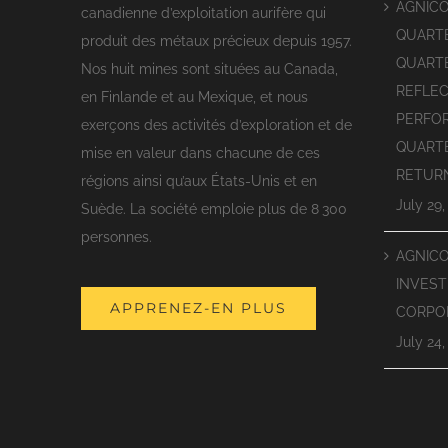
AGNIC
canadienne d’exploitation aurifère qui
QUARTE
produit des métaux précieux depuis 1957.
QUARTE
Nos huit mines sont situées au Canada,
REFLEC
en Finlande et au Mexique, et nous
PERFO
exerçons des activités d’exploration et de
QUART
mise en valeur dans chacune de ces
RETUR
régions ainsi qu’aux États-Unis et en
July 29,
Suède. La société emploie plus de 8 300
personnes.
AGNIC
INVEST
APPRENEZ-EN PLUS
CORPO
July 24,