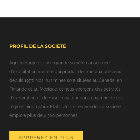
PROFIL DE LA SOCIÉTÉ
Agnico Eagle est une grande société canadienne
d’exploitation aurifère qui produit des métaux précieux
depuis 1957. Nos huit mines sont situées au Canada, en
Finlande et au Mexique, et nous exerçons des activités
d’exploration et de mise en valeur dans chacune de ces
régions ainsi qu’aux États-Unis et en Suède. La société
emploie plus de 8 300 personnes.
APPRENEZ-EN PLUS