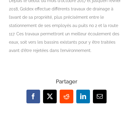
Depuis le début du mois d’octobre 2017 et jusqu’en février
2018, Goldex effectue différents travaux de drainage à
l’avant de sa propriété, plus précisément entre le
stationnement de ses employés au puits no 2 et la route
117. Ces travaux permettront un meilleur écoulement des
eaux, soit vers les bassins existants pour y être traitées
avant d’être rejetées dans l’environnement.
Partager
Facebook
X
Reddit
LinkedIn
Email