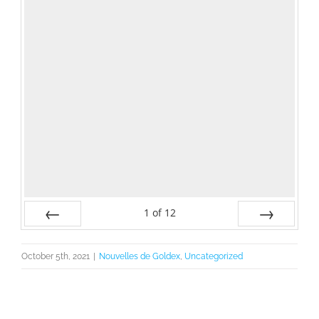
1
of
12
Prev
Next
October 5th, 2021
|
Nouvelles de Goldex
,
Uncategorized