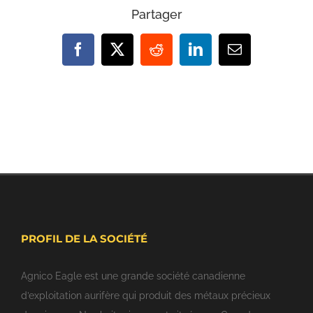
Partager
Facebook
X
Reddit
LinkedIn
Email
PROFIL DE LA SOCIÉTÉ
Agnico Eagle est une grande société canadienne
d’exploitation aurifère qui produit des métaux précieux