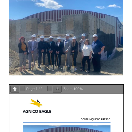
View
Larger
Image
Page
1
/
2
Zoom
100%