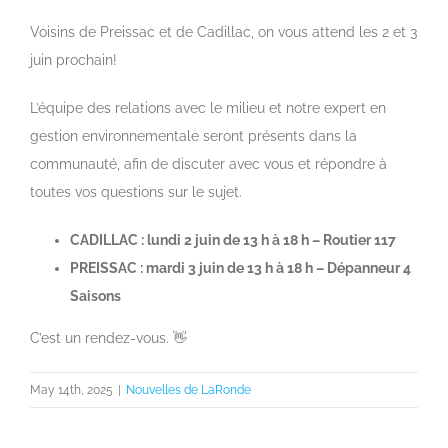
View
Larger
Voisins de Preissac et de Cadillac, on vous attend les 2 et 3
Image
juin prochain!
L’équipe des relations avec le milieu et notre expert en
gestion environnementale seront présents dans la
communauté, afin de discuter avec vous et répondre à
toutes vos questions sur le sujet.
CADILLAC : lundi 2 juin de 13 h à 18 h – Routier 117
PREISSAC : mardi 3 juin de 13 h à 18 h – Dépanneur 4
Saisons
C’est un rendez-vous. 👋
May 14th, 2025
|
Nouvelles de LaRonde