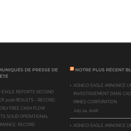
UNIQUÉS DE PRESSE DE
NOTRE PLUS RÉCENT B
IÉTÉ
AGNICO EAGLE ANNONCE U
O EAGLE REPORTS SECOND
INVESTISSEMENT DANS CAD
R 2026 RESULTS - RECORD
MINES CORPORATION
RLY FREE CASH FLOW
July 24, 2026
TS SOLID OPERATIONAL
RMANCE; RECORD
AGNICO EAGLE ANNONCE D