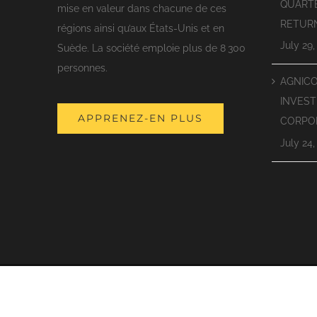
QUART
mise en valeur dans chacune de ces
RETUR
régions ainsi qu’aux États-Unis et en
July 29,
Suède. La société emploie plus de 8 300
personnes.
AGNIC
INVEST
APPRENEZ-EN PLUS
CORPO
July 24,
©
2026 | Mines Agnico Eagle Limitée | TOUS DROITS RÉSERVÉS | Nous fai
société à l'adresse:
AGNICO EAGLE