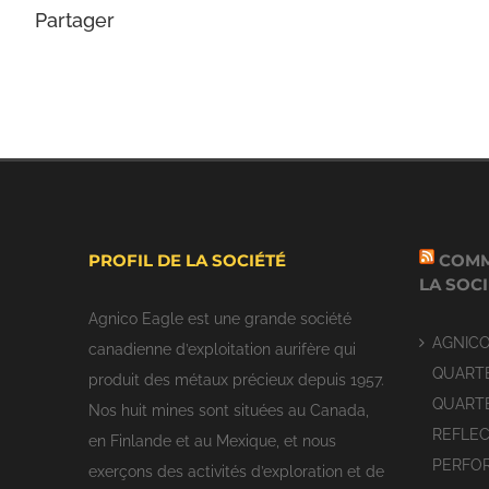
Partager
PROFIL DE LA SOCIÉTÉ
COMM
LA SOC
Agnico Eagle est une grande société
AGNIC
canadienne d’exploitation aurifère qui
QUARTE
produit des métaux précieux depuis 1957.
QUARTE
Nos huit mines sont situées au Canada,
REFLEC
en Finlande et au Mexique, et nous
PERFO
exerçons des activités d’exploration et de