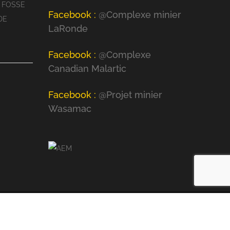
 FOSSE
Facebook :
@Complexe minier
DE
LaRonde
Facebook :
@Complexe
Canadian Malartic
Facebook :
@Projet minier
Wasamac
Facebook
X
YouTube
Rss
Flickr
Email