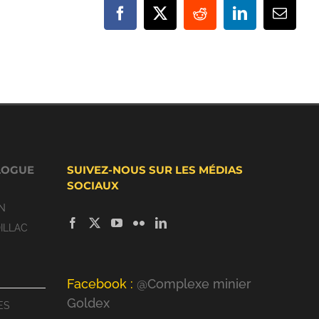
Facebook
X
Reddit
LinkedIn
Email
LOGUE
SUIVEZ-NOUS SUR LES MÉDIAS
SOCIAUX
N
ILLAC
Facebook :
@Complexe minier
Goldex
ES