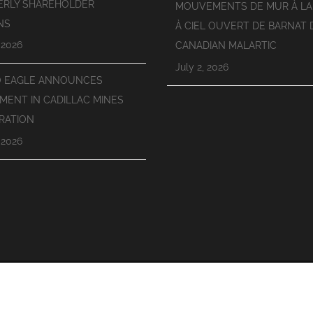
ERLY SHAREHOLDER
MOUVEMENTS DE MUR À LA
NS
À CIEL OUVERT DE BARNAT 
 2026
CANADIAN MALARTIC
July 2, 2026
O EAGLE ANNOUNCES
MENT IN CADILLAC MINES
RATION
 2026
sons partie de la société Agnico Eagle Mines Limited | notre