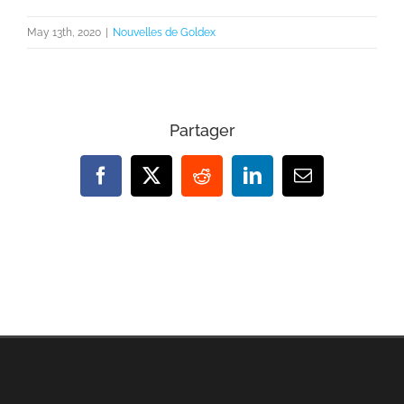
View
Larger
May 13th, 2020
|
Nouvelles de Goldex
Image
Partager
Facebook
X
Reddit
LinkedIn
Email