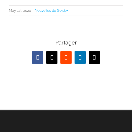
View
Larger
May 1st, 2020
|
Nouvelles de Goldex
Image
Partager
Facebook
X
Reddit
LinkedIn
Email