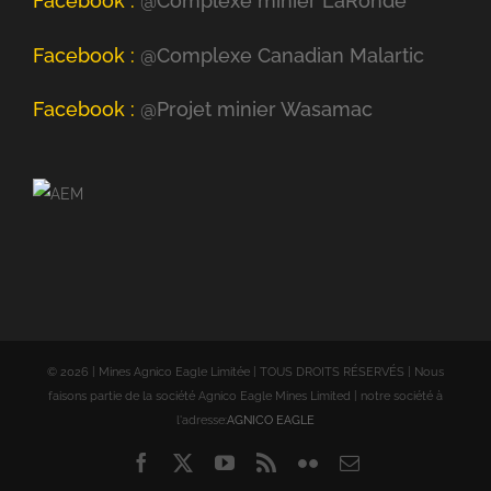
Facebook :
@Complexe minier LaRonde
Facebook :
@Complexe Canadian Malartic
Facebook :
@Projet minier Wasamac
©
2026 | Mines Agnico Eagle Limitée | TOUS DROITS RÉSERVÉS | Nous
faisons partie de la société Agnico Eagle Mines Limited | notre société à
l'adresse:
AGNICO EAGLE
Facebook
X
YouTube
Rss
Flickr
Email