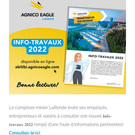
View
Larger
Image
Le complexe minier LaRonde invite ses employés,
entrepreneurs et voisins à consulter son nouvel 𝐈𝐧𝐟𝐨-
𝐭𝐫𝐚𝐯𝐚𝐮𝐱 𝟐𝟎𝟐𝟐 rempli d’une foule d’informations pertinentes!
Consultez-le ici
.