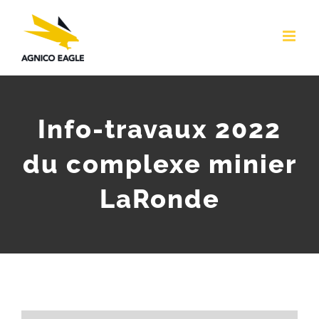
Skip
to
content
Info-travaux 2022
du complexe minier
LaRonde