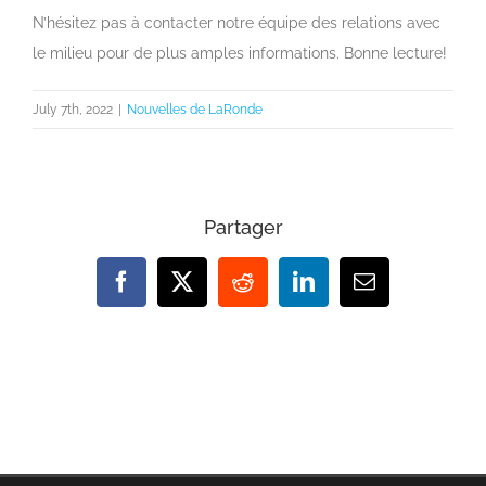
N’hésitez pas à contacter notre équipe des relations avec
le milieu pour de plus amples informations. Bonne lecture!
July 7th, 2022
|
Nouvelles de LaRonde
Partager
Facebook
X
Reddit
LinkedIn
Email