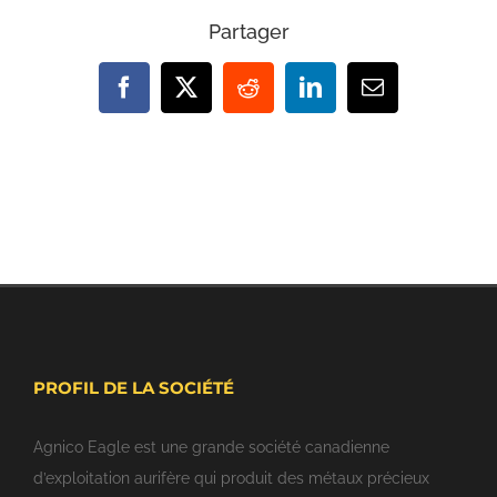
Partager
Facebook
X
Reddit
LinkedIn
Email
PROFIL DE LA SOCIÉTÉ
Agnico Eagle est une grande société canadienne
d’exploitation aurifère qui produit des métaux précieux