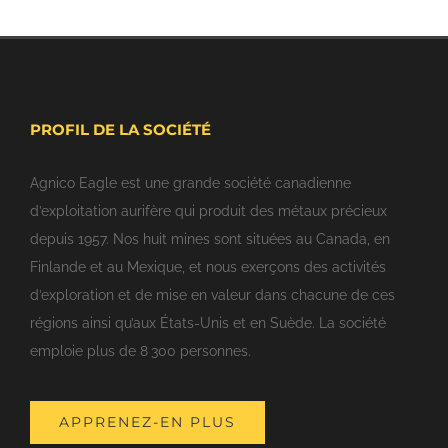
PROFIL DE LA SOCIÉTÉ
Agnico Eagle est une grande société canadienne
d’exploitation aurifère qui produit des métaux précieux
depuis 1957. Nos huit mines sont situées au Canada, en
Finlande et au Mexique, et nous exerçons des activités
d’exploration et de mise en valeur dans chacune de ces
régions ainsi qu’aux États-Unis et en Suède. La société
emploie plus de 8 300 personnes.
APPRENEZ-EN PLUS