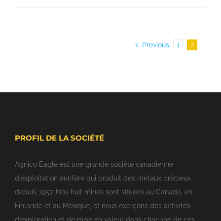
Previous
1
2
PROFIL DE LA SOCIÉTÉ
Agnico Eagle est une grande société canadienne
d’exploitation aurifère qui produit des métaux précieux
depuis 1957. Nos huit mines sont situées au Canada, en
Finlande et au Mexique, et nous exerçons des activités
d’exploration et de mise en valeur dans chacune de ces