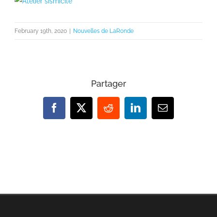
View
Larger
Image
February 19th, 2020
|
Nouvelles de LaRonde
Partager
Facebook
X
Reddit
LinkedIn
Email