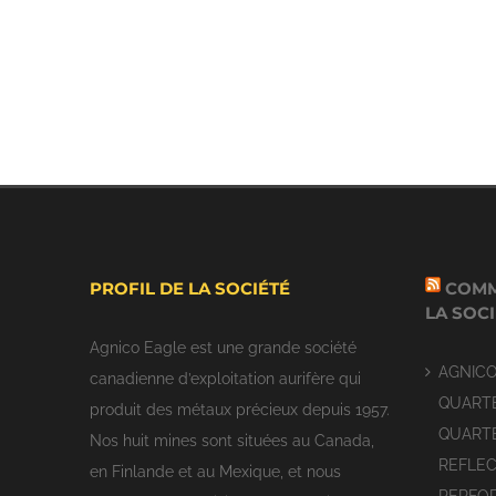
PROFIL DE LA SOCIÉTÉ
COMM
LA SOC
Agnico Eagle est une grande société
AGNIC
canadienne d’exploitation aurifère qui
QUARTE
produit des métaux précieux depuis 1957.
QUARTE
Nos huit mines sont situées au Canada,
REFLEC
en Finlande et au Mexique, et nous