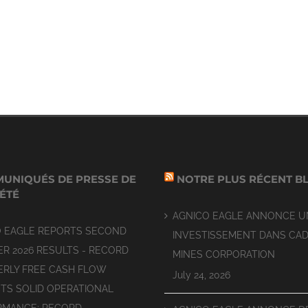
UNIQUÉS DE PRESSE DE
NOTRE PLUS RÉCENT B
IÉTÉ
AGNICO EAGLE ANNONCE U
O EAGLE REPORTS SECOND
INVESTISSEMENT DANS CAD
R 2026 RESULTS - RECORD
MINES CORPORATION
RLY FREE CASH FLOW
July 24, 2026
TS SOLID OPERATIONAL