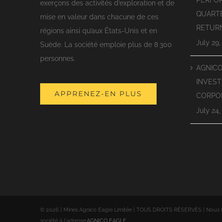
PERFO
exerçons des activités d’exploration et de
QUART
mise en valeur dans chacune de ces
RETUR
régions ainsi qu’aux États-Unis et en
July 29,
Suède. La société emploie plus de 8 300
personnes.
AGNIC
INVEST
APPRENEZ-EN PLUS
CORPO
July 24,
©
2026 | Mines Agnico Eagle Limitée | TOUS DROITS RÉSERVÉS | Nous fai
société à l'adresse:
AGNICO EAGLE