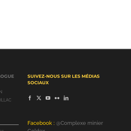
LOGUE
SUIVEZ-NOUS SUR LES MÉDIAS
SOCIAUX
N
ILLAC
Facebook :
@Complexe minier
Goldex