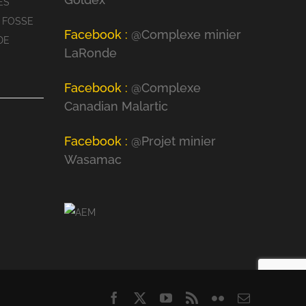
ES
 FOSSE
Facebook :
@Complexe minier
DE
LaRonde
Facebook :
@Complexe
Canadian Malartic
Facebook :
@Projet minier
Wasamac
Facebook
X
YouTube
Rss
Flickr
Email