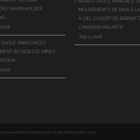
RMANCE; RECORD
AGNICO EAGLE ANNONCE D
ERLY SHAREHOLDER
MOUVEMENTS DE MUR À LA
NS
À CIEL OUVERT DE BARNAT 
 2026
CANADIAN MALARTIC
July 2, 2026
O EAGLE ANNOUNCES
MENT IN CADILLAC MINES
RATION
 2026
sons partie de la société Agnico Eagle Mines Limited | notre