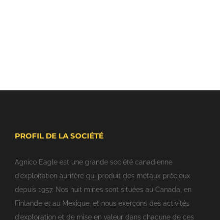
PROFIL DE LA SOCIÉTÉ
Agnico Eagle est une grande société canadienne
d’exploitation aurifère qui produit des métaux précieux
depuis 1957. Nos huit mines sont situées au Canada, en
Finlande et au Mexique, et nous exerçons des activités
d’exploration et de mise en valeur dans chacune de ces